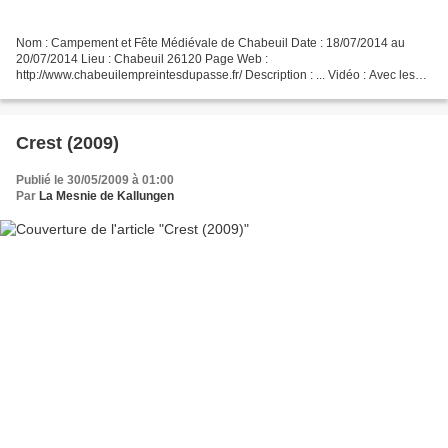
Nom : Campement et Fête Médiévale de Chabeuil Date : 18/07/2014 au
20/07/2014 Lieu : Chabeuil 26120 Page Web :
http://www.chabeuilempreintesdupasse.fr/ Description : ... Vidéo : Avec les
Noiseux d'Orcanie, les Pèlerins de Pas en Pas...... Le Loup ,Le...
Crest (2009)
Publié le 30/05/2009 à 01:00
Par
La Mesnie de Kallungen