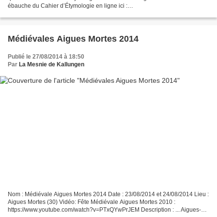
ébauche du Cahier d’Étymologie en ligne ici :
https://indd.adobe.com/view/2677461b-2c9e-47e9-80bc-fe6c1...
Médiévales Aigues Mortes 2014
Publié le 27/08/2014 à 18:50
Par
La Mesnie de Kallungen
Nom : Médiévale Aigues Mortes 2014 Date : 23/08/2014 et 24/08/2014 Lieu :
Aigues Mortes (30) Vidéo: Fête Médiévale Aigues Mortes 2010 :
https://www.youtube.com/watch?v=PTxQYwPrJEM Description : ... Aigues-