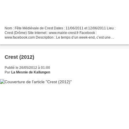
Nom : Fête Médiévale de Crest Dates : 11/06/2011 et 12/06/2011 Lieu :
Crest (Drôme) Site Internet : www.mairie-crest.fr Facebook :
www.facebook.com Description : Le temps d’un week-end, c’est une
véritable plongée au coeur du Moyen-Age qui est proposée...
Crest (2012)
Publié le 26/05/2012 à 01:00
Par
La Mesnie de Kallungen