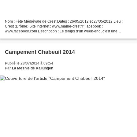
Nom : Fête Médiévale de Crest Dates : 26/05/2012 et 27/05/2012 Lieu :
Crest (Drôme) Site Internet : www.mairie-crest.fr Facebook :
www.facebook.com Description : Le temps d’un week-end, c’est une
véritable plongée au coeur du Moyen-Age qui est proposée...
Campement Chabeuil 2014
Publié le 28/07/2014 à 09:54
Par
La Mesnie de Kallungen