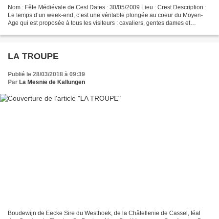
Nom : Fête Médiévale de Cest Dates : 30/05/2009 Lieu : Crest Description :
Le temps d’un week-end, c’est une véritable plongée au coeur du Moyen-
Age qui est proposée à tous les visiteurs : cavaliers, gentes dames et
damoiseaux, chevaliers et écuyers,...
LA TROUPE
Publié le 28/03/2018 à 09:39
Par
La Mesnie de Kallungen
Boudewijn de Eecke Sire du Westhoek, de la Châtellenie de Cassel, féal