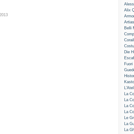
Aless
Alix 
 2013
Armo
Artia
Belli
Comp
Corai
Cost
Die H
Escaf
Fuori
Gued
Histo
Kasto
L'Atel
La Co
La Co
La C
La C
Le G
La Gu
La Gh