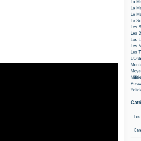
La Ma
La Me
Le Ma
Le Se
Les B
Les 
Les E
Les M
Les T
L'Ord
Montc
Moye
Militi
Pesc
Yalic
Caté
Les
Ca