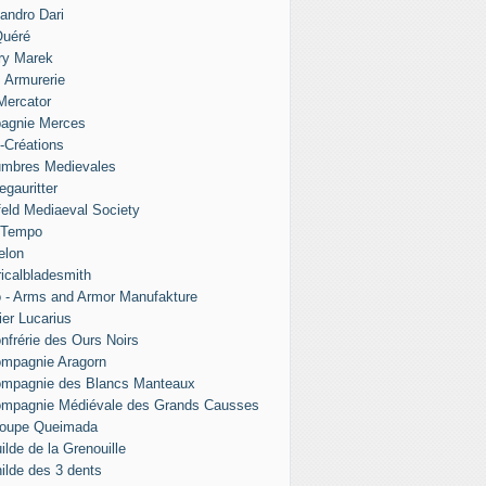
andro Dari
Quéré
ry Marek
s Armurerie
 Mercator
agnie Merces
l-Créations
umbres Medievales
egauritter
eld Mediaeval Society
 Tempo
elon
ricalbladesmith
 - Arms and Armor Manufakture
ier Lucarius
nfrérie des Ours Noirs
mpagnie Aragorn
ompagnie des Blancs Manteaux
ompagnie Médiévale des Grands Causses
roupe Queimada
ilde de la Grenouille
ilde des 3 dents