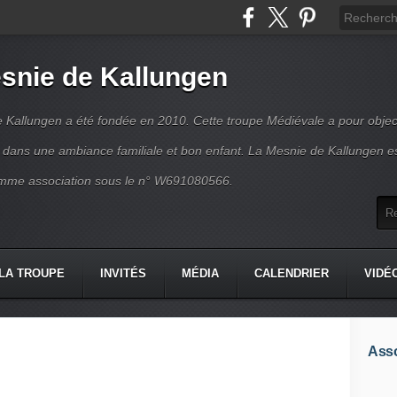
snie de Kallungen
 Kallungen a été fondée en 2010. Cette troupe Médiévale a pour object
ir dans une ambiance familiale et bon enfant. La Mesnie de Kallungen e
mme association sous le n° W691080566.
LA TROUPE
INVITÉS
MÉDIA
CALENDRIER
VIDÉ
Asso