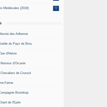
es Médiévales (2018)
1
s
Mesnie des Adhemar
Guilde du Pays de Brou.
Clan d'Helvie
 Noiseux d'Orcanie
 Chevaliers de Crussol
me-Farine
Compagnie Bostekop
Chant de l'Epée