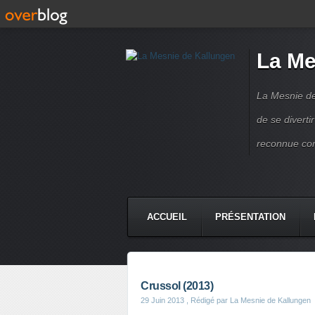
La Me
La Mesnie de
de se divert
reconnue co
ACCUEIL
PRÉSENTATION
Crussol (2013)
29 Juin 2013
, Rédigé par La Mesnie de Kallungen