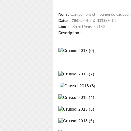
Nom :
Campement et Tournoi
de Crussol
Dates :
29/06/2013
& 30/06/2013
Lieu :
-
Saint Péray 07130
Description :
..
.