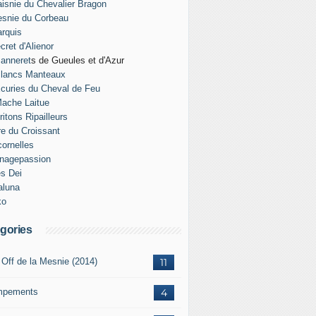
isnie du Chevalier Bragon
snie du Corbeau
rquis
cret d'Alienor
anneret
s de Gueules et d'Azur
Blancs Manteaux
curies du Cheval de Feu
ache Laitue
ritons Ripailleurs
re du Croissant
ornelles
nagepassion
es Dei
aluna
ko
gories
 Off de la Mesnie (2014)
11
mpements
4