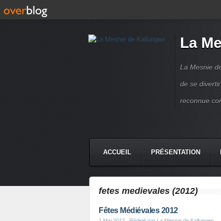
La Me
La Mesnie de
de se divert
reconnue co
ACCUEIL
PRÉSENTATION
fetes medievales (2012)
Fêtes Médiévales 2012
1 Mai 2012
, Rédigé par La Mesnie de Kallungen