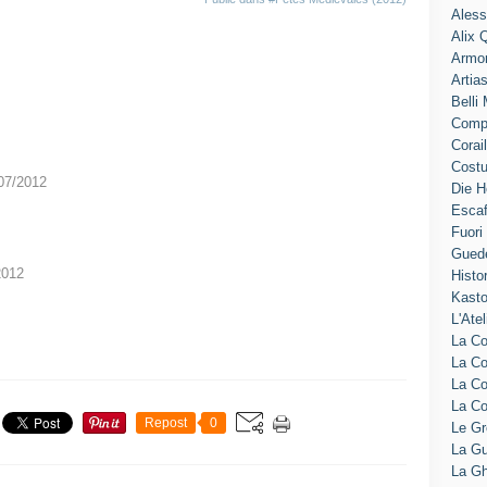
Aless
Alix 
Armo
Artia
Belli
Comp
Corai
Cost
07/2012
Die H
Escaf
Fuori
Gued
2012
Histo
Kasto
L'Atel
La Co
La Co
La C
La C
Repost
0
Le G
La Gu
La Gh