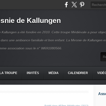
snie de Kallungen
 Kallungen a été fondée en 2010. Cette troupe Médiévale a pour object
ir dans une ambiance familiale et bon enfant. La Mesnie de Kallungen e
mme association sous le n° W691080566.
LA TROUPE
INVITÉS
MÉDIA
CALENDRIER
VIDÉ
Asso
Publié dans
#Fêtes Médiévales (2012)