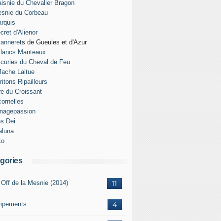
isnie du Chevalier Bragon
snie du Corbeau
rquis
cret d'Alienor
anneret
s de Gueules et d'Azur
Blancs Manteaux
curies du Cheval de Feu
ache Laitue
ritons Ripailleurs
re du Croissant
ornelles
nagepassion
es Dei
aluna
ko
gories
 Off de la Mesnie (2014)
11
mpements
4