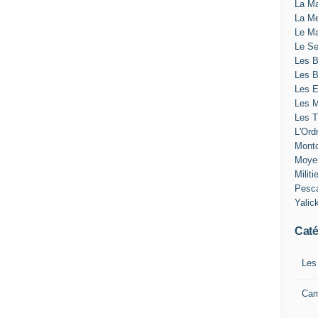
La Ma
La Me
Le Ma
Le Se
Les B
Les 
Les E
Les M
Les T
L'Ord
Montc
Moye
Militi
Pesc
Yalic
Caté
Les
Ca