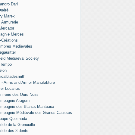
andro Dari
Quéré
ry Marek
s Armurerie
 Mercator
agnie Merces
l-Créations
umbres Medievales
egauritter
eld Mediaeval Society
 Tempo
elon
ricalbladesmith
 - Arms and Armor Manufakture
ier Lucarius
nfrérie des Ours Noirs
mpagnie Aragorn
ompagnie des Blancs Manteaux
ompagnie Médiévale des Grands Causses
roupe Queimada
ilde de la Grenouille
ilde des 3 dents