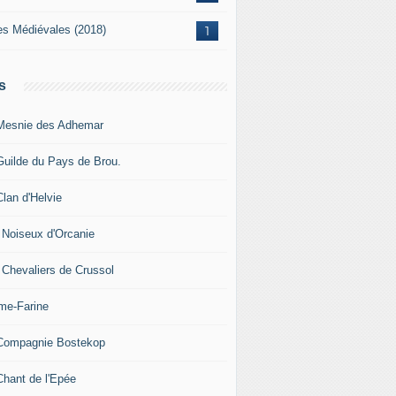
es Médiévales (2018)
1
s
Mesnie des Adhemar
Guilde du Pays de Brou.
Clan d'Helvie
 Noiseux d'Orcanie
 Chevaliers de Crussol
me-Farine
Compagnie Bostekop
Chant de l'Epée