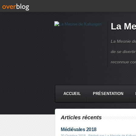
La Me
La Mesnie de
de se divert
reconnue co
ACCUEIL
PRÉSENTATION
Articles récents
Médiévales 2018
20 Octobre 2018
, Rédigé par La Mesnie de Kallun