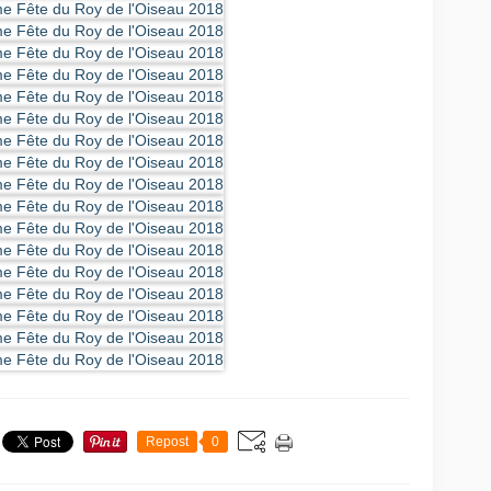
Repost
0