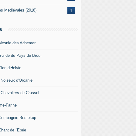
es Médiévales (2018)
1
s
Mesnie des Adhemar
Guilde du Pays de Brou.
Clan d'Helvie
 Noiseux d'Orcanie
 Chevaliers de Crussol
me-Farine
Compagnie Bostekop
Chant de l'Epée