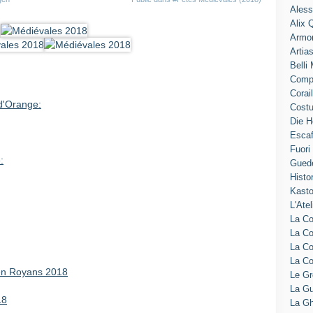
Aless
Alix 
Armo
Artia
Belli
Comp
Corai
d'Orange:
Cost
Die H
Escaf
Fuori
:
Gued
Histo
Kasto
L'Atel
La Co
La Co
La C
La C
 en Royans 2018
Le G
La Gu
18
La Gh