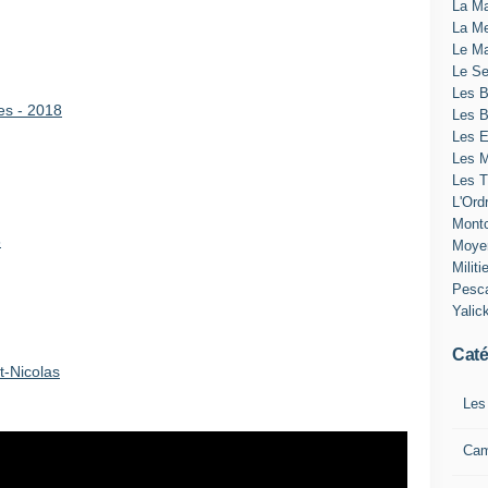
La Ma
La Me
Le Ma
Le Se
Les B
es - 2018
Les 
Les E
Les M
Les T
L'Ord
Montc
8
Moye
Militi
Pesc
Yalic
Caté
t-Nicolas
Les
Ca