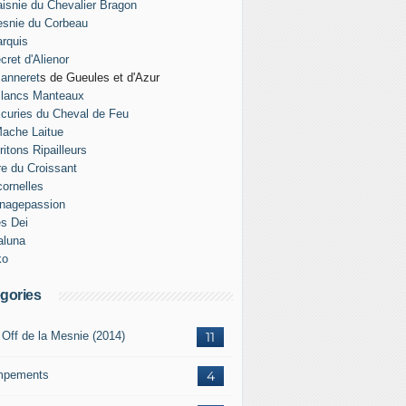
isnie du Chevalier Bragon
snie du Corbeau
rquis
cret d'Alienor
anneret
s de Gueules et d'Azur
Blancs Manteaux
curies du Cheval de Feu
ache Laitue
ritons Ripailleurs
re du Croissant
ornelles
nagepassion
es Dei
aluna
ko
gories
 Off de la Mesnie (2014)
11
mpements
4