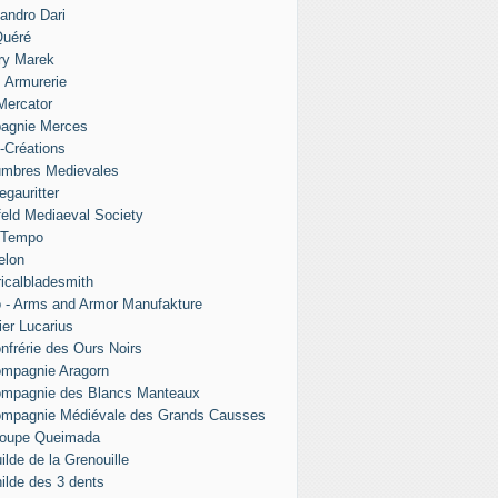
andro Dari
Quéré
ry Marek
s Armurerie
 Mercator
agnie Merces
l-Créations
umbres Medievales
egauritter
eld Mediaeval Society
 Tempo
elon
ricalbladesmith
 - Arms and Armor Manufakture
ier Lucarius
nfrérie des Ours Noirs
mpagnie Aragorn
ompagnie des Blancs Manteaux
ompagnie Médiévale des Grands Causses
roupe Queimada
ilde de la Grenouille
ilde des 3 dents