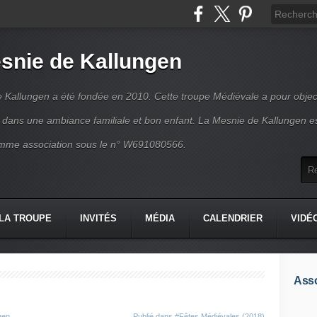
snie de Kallungen
 Kallungen a été fondée en 2010. Cette troupe Médiévale a pour object
ir dans une ambiance familiale et bon enfant. La Mesnie de Kallungen e
mme association sous le n° W691080566.
LA TROUPE
INVITÉS
MÉDIA
CALENDRIER
VIDÉ
Asso
gen
Publié dans
#Fêtes Médiévales (2018)