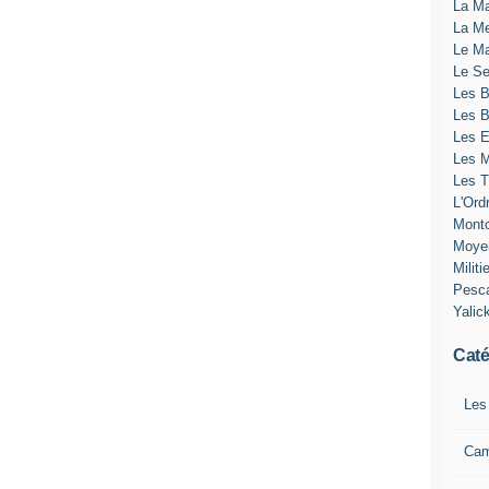
La Ma
La Me
Le Ma
Le Se
Les B
Les 
Les E
Les M
Les T
L'Ord
Montc
Moye
Militi
Pesc
Yalic
Caté
Les
Ca