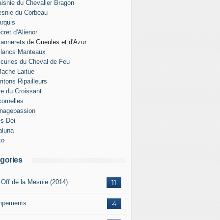
isnie du Chevalier Bragon
snie du Corbeau
rquis
cret d'Alienor
anneret
s de Gueules et d'Azur
Blancs Manteaux
curies du Cheval de Feu
ache Laitue
ritons Ripailleurs
re du Croissant
ornelles
nagepassion
es Dei
aluna
ko
gories
 Off de la Mesnie (2014)
11
mpements
4