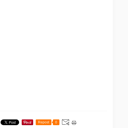
Repost
0