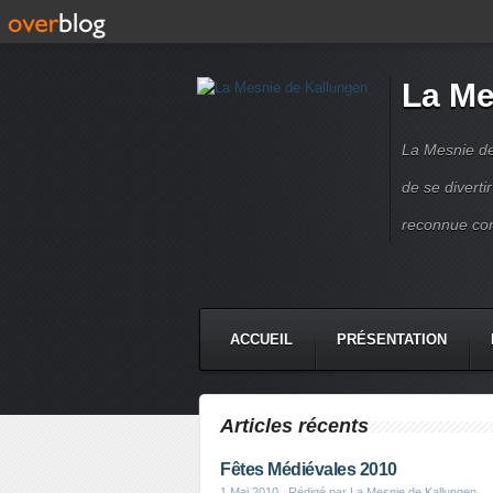
La Me
La Mesnie de
de se divert
reconnue co
ACCUEIL
PRÉSENTATION
Articles récents
Fêtes Médiévales 2010
1 Mai 2010
, Rédigé par La Mesnie de Kallungen