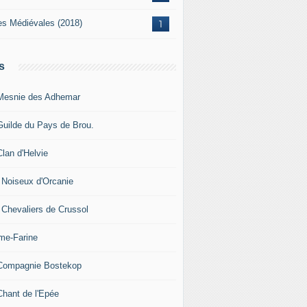
es Médiévales (2018)
1
s
Mesnie des Adhemar
Guilde du Pays de Brou.
Clan d'Helvie
 Noiseux d'Orcanie
 Chevaliers de Crussol
me-Farine
Compagnie Bostekop
Chant de l'Epée