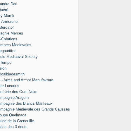
andro Dari
Quéré
ry Marek
s Armurerie
 Mercator
agnie Merces
l-Créations
umbres Medievales
egauritter
eld Mediaeval Society
 Tempo
elon
ricalbladesmith
 - Arms and Armor Manufakture
ier Lucarius
nfrérie des Ours Noirs
mpagnie Aragorn
ompagnie des Blancs Manteaux
ompagnie Médiévale des Grands Causses
roupe Queimada
ilde de la Grenouille
ilde des 3 dents