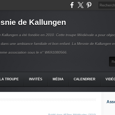
snie de Kallungen
 Kallungen a été fondée en 2010. Cette troupe Médiévale a pour object
ir dans une ambiance familiale et bon enfant. La Mesnie de Kallungen e
mme association sous le n° W691080566.
LA TROUPE
INVITÉS
MÉDIA
CALENDRIER
VIDÉ
Asso
Publié dans
#Fêtes Médiévales (2010)