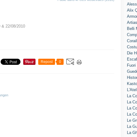
Aless
Alix 
Armo
Artia
0 & 22/08/2010
Belli
Comp
Corai
Cost
Die H
Escaf
Repost
0
Fuori
Gued
Histo
Kasto
L'Atel
lungen
La Co
La Co
La C
La C
Le G
La Gu
La Gh