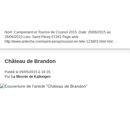
Nom: Campement et Tournoi de Crussol 2015. Date: 26/06/2015 au
28/06/2015 Lieu: Saint Péray 07281 Page web:
http://www.ardeche.com/saint-peray/crussol-en-fete-123903.html Voir:
http://www.ledauphine.com/ardeche/2015/06/28/la-fete-medievale-bat-son-
plein-a-crussol Samedi...
Château de Brandon
Publié le 09/05/2015 à 18:35
Par
La Mesnie de Kallungen