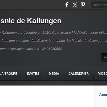
snie de Kallungen
 Kallungen a été fondée en 2010. Cette troupe Médiévale a pour object
ir dans une ambiance familiale et bon enfant. La Mesnie de Kallungen e
mme association sous le n° W691080566.
LA TROUPE
INVITÉS
MÉDIA
CALENDRIER
VIDÉ
Asso