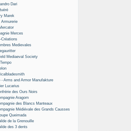
andro Dari
Quéré
ry Marek
s Armurerie
 Mercator
agnie Merces
l-Créations
umbres Medievales
egauritter
eld Mediaeval Society
 Tempo
elon
ricalbladesmith
 - Arms and Armor Manufakture
ier Lucarius
nfrérie des Ours Noirs
mpagnie Aragorn
ompagnie des Blancs Manteaux
ompagnie Médiévale des Grands Causses
roupe Queimada
ilde de la Grenouille
ilde des 3 dents