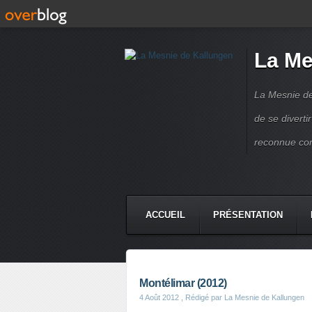
La Me
La Mesnie de
de se divert
reconnue co
ACCUEIL
PRÉSENTATION
Montélimar (2012)
4 Août 2012
, Rédigé par La Mesnie de Kallungen