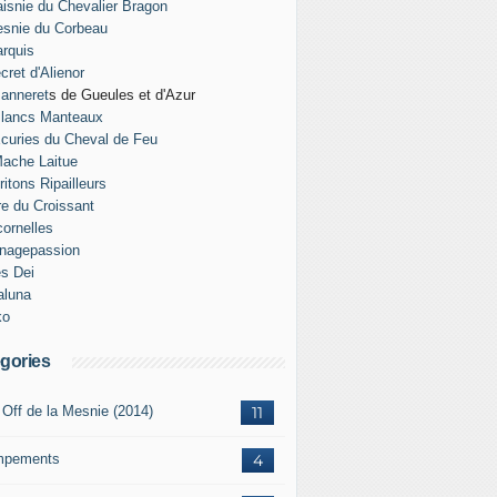
isnie du Chevalier Bragon
snie du Corbeau
rquis
cret d'Alienor
anneret
s de Gueules et d'Azur
Blancs Manteaux
curies du Cheval de Feu
ache Laitue
ritons Ripailleurs
re du Croissant
ornelles
nagepassion
es Dei
aluna
ko
gories
 Off de la Mesnie (2014)
11
mpements
4