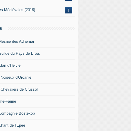
es Médiévales (2018)
1
s
Mesnie des Adhemar
Guilde du Pays de Brou.
Clan d'Helvie
 Noiseux d'Orcanie
 Chevaliers de Crussol
me-Farine
Compagnie Bostekop
Chant de l'Epée