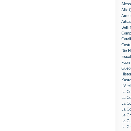
Aless
Alix 
Armo
Artia
Belli
Comp
Corai
Cost
Die H
Escaf
Fuori
Gued
Histo
Kasto
L'Atel
La Co
La Co
La C
La C
Le G
La Gu
La Gh