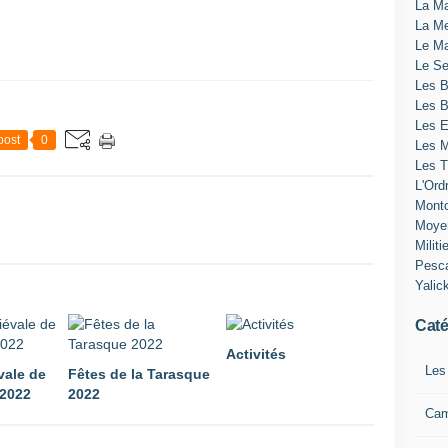
La Ma
La Me
Le Ma
Le Se
Les B
Les 
Les E
post
0
Les M
Les T
L'Ord
Montc
Moye
Militi
Pesc
Yalic
Caté
Activités
Les
vale de
Fêtes de la Tarasque
 2022
2022
Ca