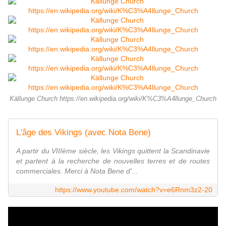
Källunge Church https://en.wikipedia.org/wiki/K%C3%A4llunge_Church
L'âge des Vikings (avec Nota Bene)
A partir du VIIIème siècle, les Vikings quittent la Scandinavie
et partent à la recherche de nouvelles terres et de routes
commerciales. Merci à Nota Bene d'...
https://www.youtube.com/watch?v=e6Rnm3z2-20