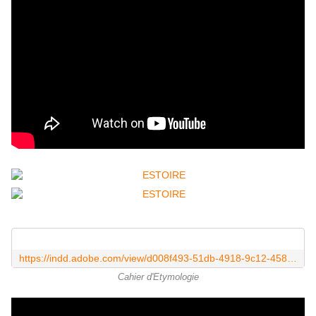
https://indd.adobe.com/view/d008f493-51db-4918-9c12-4582d0c0dff4
Cahier d'Etymologie